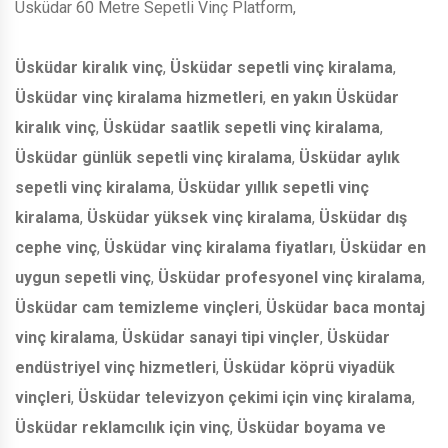
Üsküdar 60 Metre Sepetli Vinç Platform,
Üsküdar kiralık vinç
,
Üsküdar sepetli vinç kiralama
,
Üsküdar vinç kiralama hizmetleri
,
en yakın Üsküdar
kiralık vinç
,
Üsküdar saatlik sepetli vinç kiralama
,
Üsküdar günlük sepetli vinç kiralama
,
Üsküdar aylık
sepetli vinç kiralama
,
Üsküdar yıllık sepetli vinç
kiralama
,
Üsküdar yüksek vinç kiralama
,
Üsküdar dış
cephe vinç
,
Üsküdar vinç kiralama fiyatları
,
Üsküdar en
uygun sepetli vinç
,
Üsküdar profesyonel vinç kiralama
,
Üsküdar cam temizleme vinçleri
,
Üsküdar baca montaj
vinç kiralama
,
Üsküdar sanayi tipi vinçler
,
Üsküdar
endüstriyel vinç hizmetleri
,
Üsküdar köprü viyadük
vinçleri
,
Üsküdar televizyon çekimi için vinç kiralama
,
Üsküdar reklamcılık için vinç
,
Üsküdar boyama ve